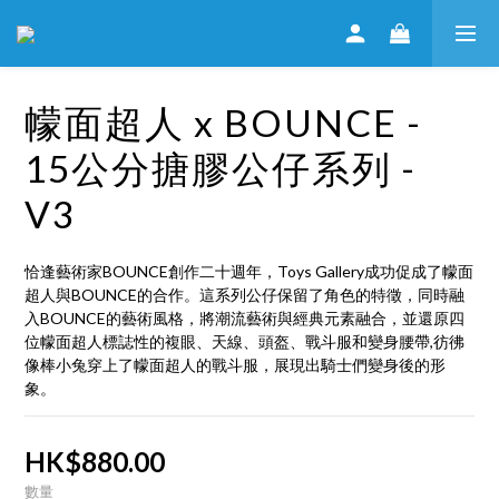
幪面超人 x BOUNCE -
15公分搪膠公仔系列 -
V3
恰逢藝術家BOUNCE創作二十週年，Toys Gallery成功促成了幪面
超人與BOUNCE的合作。這系列公仔保留了角色的特徵，同時融
入BOUNCE的藝術風格，將潮流藝術與經典元素融合，並還原四
位幪面超人標誌性的複眼、天線、頭盔、戰斗服和變身腰帶,彷彿
像棒小兔穿上了幪面超人的戰斗服，展現出騎士們變身後的形
象。
HK$880.00
數量