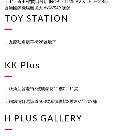
．T1 - 近40號閘口分店 (NOBLETIME AV & TELECOM)
香港國際機場離境大堂6W549 號舖
TOY STATION
．九龍旺角廣華街28號地下
KK Plus
．旺角亞皆老街8號朗豪坊12樓02-11舖
．銅鑼灣軒尼詩道500號希慎廣場2樓207至209舖
H PLUS GALLERY