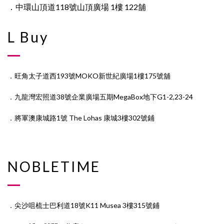
．中環山頂道118號山頂廣場 1樓 122舖
L Buy
．旺角太子道西193號MOKO新世紀廣場1樓175號舖
．九龍灣宏照道38號企業廣場五期MegaBox地下G1-2,23-24
．將軍澳康城路1號 The Lohas 康城3樓302號鋪
NOBLETIME
．尖沙咀梳士巴利道18號K11 Musea 3樓315號鋪