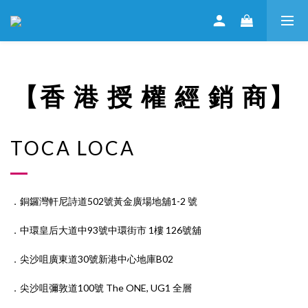
【香 港 授 權 經 銷 商】
TOCA LOCA
．銅鑼灣軒尼詩道502號黃金廣場地舖1-2 號
．中環皇后大道中93號中環街市 1樓 126號舖
．尖沙咀廣東道30號新港中心地庫B02
．尖沙咀彌敦道100號 The ONE, UG1 全層