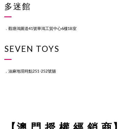
多迷館
．觀塘鴻圖道41號華鴻工貿中心6樓1B室
SEVEN TOYS
．油麻地現時點251-252號舖
【澳 門 授 權 經 銷 商】