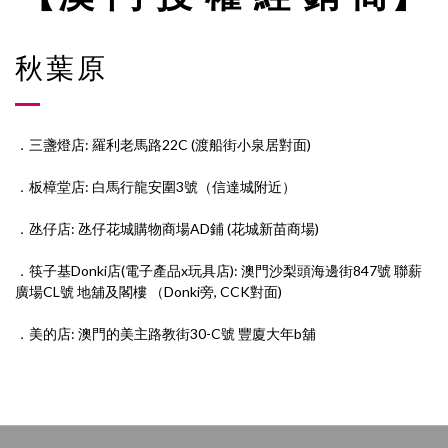
秋葉原
．三盞燈店: 羅利老馬路22C (渡船街小泉居對面)
．板樟堂店: 白馬行龍安圍3號（信達城附近）
．氹仔店: 氹仔花城購物商場AD鋪 (花城新苗商場)
．筷子基Donki店(電子產品x玩具店): 澳門沙梨頭海邊街847號 聯薪
廣場CL號 地舖及閣樓 （Donki旁, CCK對面)
．美的店: 澳門的⁠美‎主⁠路‎教街30-C號 豐廈⁠大⁠年‎b舖