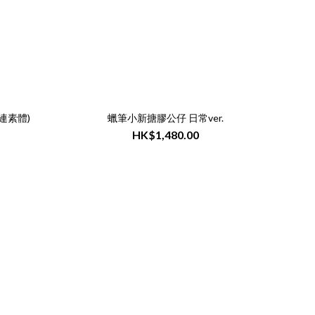
 (不連素體)
蠟筆小新搪膠公仔 日常ver.
HK$1,480.00