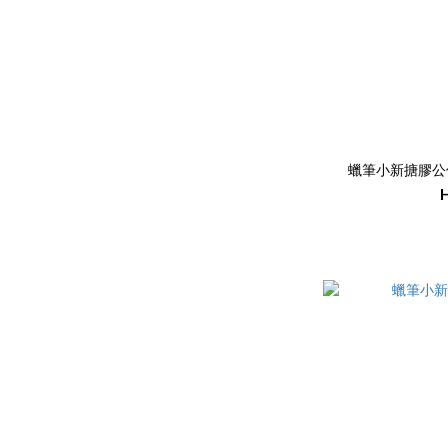
蠟筆小新搪膠公仔