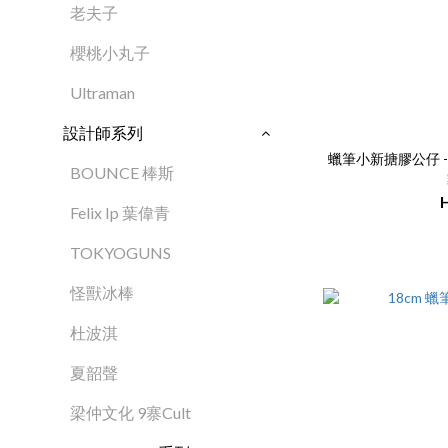
老夫子
櫻桃小丸子
Ultraman
設計師系列
蠟筆小新搪膠公仔 
BOUNCE 棒斯
Felix Ip 葉偉青
TOKYOGUNS
怪獸冰棒
杜波淇
夏韶聲
梁仲文化 9寨Cult