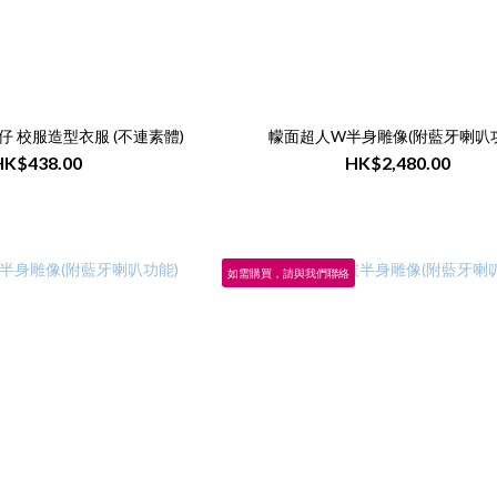
蠟筆小新搪膠公仔 校服造型衣服 (不連素體)
幪面超人W半身雕像(附藍牙喇叭
HK$438.00
HK$2,480.00
如需購買，請與我們聯絡