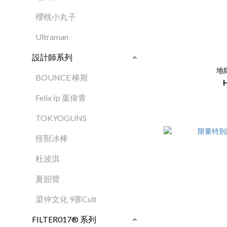
櫻桃小丸子
Ultraman
設計師系列
地
BOUNCE 棒斯
Felix Ip 葉偉青
TOKYOGUNS
怪獸冰棒
杜波淇
夏韶聲
梁仲文化 9寨Cult
FILTER017® 系列