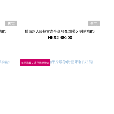
售完
售完
功能)
幪面超人終極古迦半身雕像(附藍牙喇叭功能)
HK$2,480.00
如需購買，請與我們聯絡