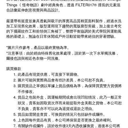
Things
FILTER017®
《
怪奇物語》劇中經典角色，透過
擅長的元素混
合語彙延伸創意視覺與商品設計。
嚴選帶有挺度並兼具透氣與吸汗的厚實高品質棉質面料製作，經過水洗
加工呈現舊化效果，版型運用現下趨勢的寬版廓型剪裁，加上復古考究
的下擺羅紋作工和前領倒三角補丁，整體平衡協調於美式學院與運動風
格的基礎上，無論在日常休閒或戶外活動皆能帶來絕佳的穿著體驗。
*圖片只作參考，產品以最終實物為準。
*
注意事項：由於經由特殊舊化效果處理，請於第一次下水單獨洗滌，
爾後也請與相近色衣物一同洗滌。
購買條款
此產品有現貨供應，可直接下單購物。
圖片可能與實際商品會有些許差異，本公司恕不負責。
購買貨品之單價以單據上貨品價格為準，為保障買賣雙方貨價將
不作修改。
貨品之包裝外盒，因運輸期間或會出現凹陷情況，此乃一般正常
狀況，貴客如因取貨次序而未能提取外盒美觀之貨物，本公司恕
不負責，貴客亦不可以此為退貨或退款之理由。
貨品如需開盒查貨，可換貨的情況只包括缺件或爛件。
上色因每件貨品有異，本公司將保留是否更換之最終權利。
有關缺件或爛件，請於收件後3天內憑收據換貨，過後本公司將