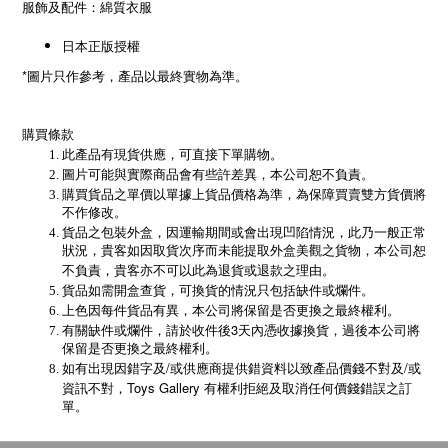
服飾及配件：綿質衣服
日本正版授權
*圖片只作參考，產品以最終實物為準。
購買條款
此產品有現貨供應，可直接下單購物。
圖片可能與實際商品會有些許差異，本公司恕不負責。
購買貨品之單價以單據上貨品價格為準，為保障買賣雙方貨價將
不作修改。
貨品之包裝外盒，因運輸期間或會出現凹陷情況，此乃一般正常
狀況，貴客如因取貨次序而未能提取外盒美觀之貨物，本公司恕
不負責，貴客亦不可以此為退貨或退款之理由。
貨品如需開盒查貨，可換貨的情況只包括缺件或爛件。
上色因每件貨品有異，本公司將保留是否更換之最終權利。
3
有關缺件或爛件，請於收件後
天內憑收據換貨，過後本公司將
保留是否更換之最終權利。
/
/
如有出現因錯字及
或供應商提供錯資料以致產品價錢不對及
或
Toys Gallery
資訊不對，
有權利拒絕及取消任何價錢錯誤之訂
單。