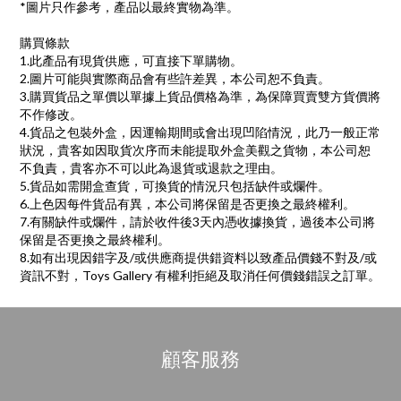
*圖片只作參考，產品以最終實物為準。
購買條款
1.此產品有現貨供應，可直接下單購物。
2.圖片可能與實際商品會有些許差異，本公司恕不負責。
3.購買貨品之單價以單據上貨品價格為準，為保障買賣雙方貨價將
不作修改。
4.貨品之包裝外盒，因運輸期間或會出現凹陷情況，此乃一般正常
狀況，貴客如因取貨次序而未能提取外盒美觀之貨物，本公司恕
不負責，貴客亦不可以此為退貨或退款之理由。
5.貨品如需開盒查貨，可換貨的情況只包括缺件或爛件。
6.上色因每件貨品有異，本公司將保留是否更換之最終權利。
7.有關缺件或爛件，請於收件後3天內憑收據換貨，過後本公司將
保留是否更換之最終權利。
8.如有出現因錯字及/或供應商提供錯資料以致產品價錢不對及/或
資訊不對，Toys Gallery 有權利拒絕及取消任何價錢錯誤之訂單。
顧客服務