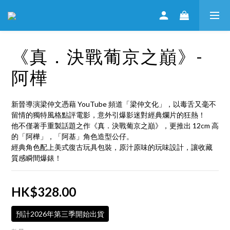
《真．決戰葡京之巔》-
阿樺
新晉導演梁仲文憑藉 YouTube 頻道「梁仲文化」，以毒舌又毫不
留情的獨特風格點評電影，意外引爆影迷對經典爛片的狂熱！
他不僅著手重製話題之作《真．決戰葡京之巔》，更推出 12cm 高
的「阿樺」，「阿基」角色造型公仔。
經典角色配上美式復古玩具包裝，原汁原味的玩味設計，讓收藏
質感瞬間爆錶！
HK$328.00
預計2026年第三季開始出貨