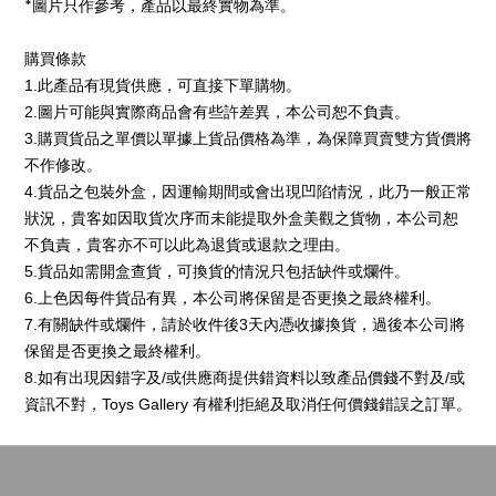
*圖片只作參考，產品以最終實物為準。
購買條款
1.此產品有現貨供應，可直接下單購物。
2.圖片可能與實際商品會有些許差異，本公司恕不負責。
3.購買貨品之單價以單據上貨品價格為準，為保障買賣雙方貨價將
不作修改。
4.貨品之包裝外盒，因運輸期間或會出現凹陷情況，此乃一般正常
狀況，貴客如因取貨次序而未能提取外盒美觀之貨物，本公司恕
不負責，貴客亦不可以此為退貨或退款之理由。 
5.貨品如需開盒查貨，可換貨的情況只包括缺件或爛件。
6.上色因每件貨品有異，本公司將保留是否更換之最終權利。 
7.有關缺件或爛件，請於收件後3天內憑收據換貨，過後本公司將
保留是否更換之最終權利。
8.如有出現因錯字及/或供應商提供錯資料以致產品價錢不對及/或
資訊不對，Toys Gallery 有權利拒絕及取消任何價錢錯誤之訂單。