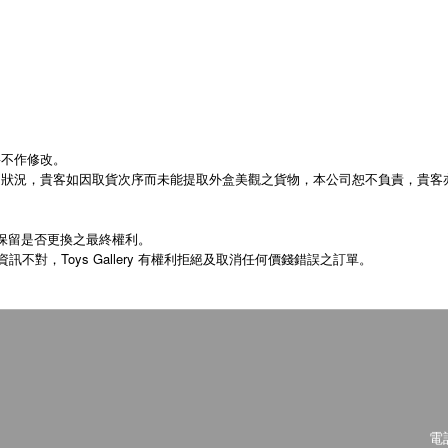
將不作修改。
常狀況，貴客如因取貨次序而未能提取外盒美觀之貨物，本公司恕不負責，貴客
保留是否更換之最終權利。
Toys Gallery
資訊不對，
有權利拒絕及取消任何價錢錯誤之訂單。
電話