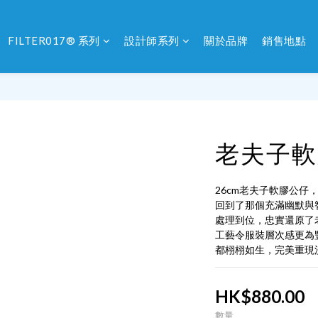
FILTER017® 系列
設計師系列
關於品牌
銷售地點
老夫子軟
26cm老夫子軟膠公
回到了那個充滿幽默與
處理到位，忠實還原了
工藝令服裝層次感更為
都栩栩如生，完美重現
HK$880.00
數量