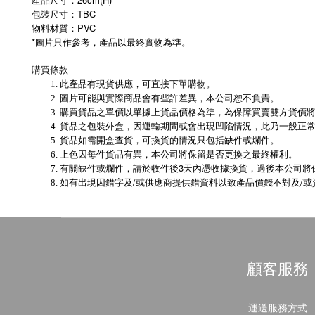
包裝尺寸：TBC
物料材質：PVC
*圖片只作參考，產品以最終實物為準。
購買條款
此產品有現貨供應，可直接下單購物。
圖片可能與實際商品會有些許差異，本公司恕不負責。
購買貨品之單價以單據上貨品價格為準，為保障買賣雙方貨價
貨品之包裝外盒，因運輸期間或會出現凹陷情況，此乃一般正
貨品如需開盒查貨，可換貨的情況只包括缺件或爛件。
上色因每件貨品有異，本公司將保留是否更換之最終權利。
3
有關缺件或爛件，請於收件後
天內憑收據換貨，過後本公司將
/
/
如有出現因錯字及
或供應商提供錯資料以致產品價錢不對及
或
顧客服務
運送服務方式