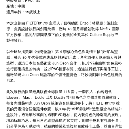
包裝材質：PVC、紙
產地：中國
適用年齡：15歲以上
本次企劃由 FILTER017® 主理人 / 藝術總監 Enzo ( 林易慶 ) 策劃主
導，負責設計執行與創意統籌，歷時 18 個月籌備並取得 Netflix 國際
官方授權，協同品牌團隊旗下的文化藝術企劃單位 Culture Supply™
製作發行。
以全球熱播美劇《怪奇物語》第 4 季核心角色與劇情主軸“友情”為靈
感，融合 80 年代美式經典風格與科幻元素，考究原作人物細節人設與
造型，邀請日本知名藝術家 Jun Oson 合作 ，以其“花生臉型”角色風格
進行藝術插畫的轉換，並以PVC搪膠材質，透過複雜程序與製作工法，
精緻呈現 Jun Oson 所詮釋的立體造型特色，巧妙復刻劇中角色經典的
形象。
此次發行的限量經典版僅全球限量 116 套，一套四入，內容包含
Eleven 、Max 、Eddie 以及 Dustin 共4款角色之立體造型收藏軟膠，
每套內附藝術家 Jun Oson 親筆簽名限量證書卡，將 FILTER017® 擅
長的元素混合語彙延伸創意，以80年代"VHS錄影帶"造型概念為精裝外
盒設計，透過磨砂霧面的透明PVC包材，使內裝角色的輪廓隱約展現，
增添玩味巧思，每只角色造型高度約10英吋，實體手感具有扎實分量，
部分零件為可動結構，精緻的塗裝及繁複的圖紋移印工藝，並由台灣知