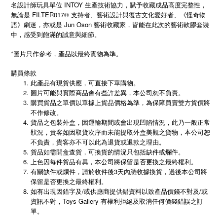
名設計師玩具單位 INTOY 生產技術協力，賦予收藏成品高度完整性，
無論是 FILTER017® 支持者、藝術設計與復古文化愛好者、《怪奇物
語》劇迷，亦或是 Jun Oson 藝術收藏家，皆能在此次的藝術軟膠套裝
中，感受到飽滿的誠意與細節。
*圖片只作參考，產品以最終實物為準。
購買條款
此產品有現貨供應，可直接下單購物。
圖片可能與實際商品會有些許差異，本公司恕不負責。
購買貨品之單價以單據上貨品價格為準，為保障買賣雙方貨價將
不作修改。
貨品之包裝外盒，因運輸期間或會出現凹陷情況，此乃一般正常
狀況，貴客如因取貨次序而未能提取外盒美觀之貨物，本公司恕
不負責，貴客亦不可以此為退貨或退款之理由。
貨品如需開盒查貨，可換貨的情況只包括缺件或爛件。
上色因每件貨品有異，本公司將保留是否更換之最終權利。
有關缺件或爛件，請於收件後3天內憑收據換貨，過後本公司將
保留是否更換之最終權利。
如有出現因錯字及/或供應商提供錯資料以致產品價錢不對及/或
資訊不對，Toys Gallery 有權利拒絕及取消任何價錢錯誤之訂
單。