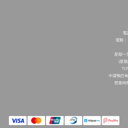
電話
電郵： in
星期一至
(星
TO
中環鴨巴甸
營業時間