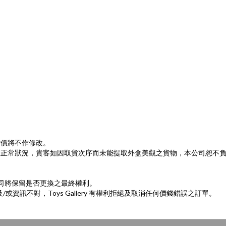
貨價將不作修改。
般正常狀況，貴客如因取貨次序而未能提取外盒美觀之貨物，本公司恕不
。
司將保留是否更換之最終權利。
/
Toys Gallery
及
或資訊不對，
有權利拒絕及取消任何價錢錯誤之訂單。