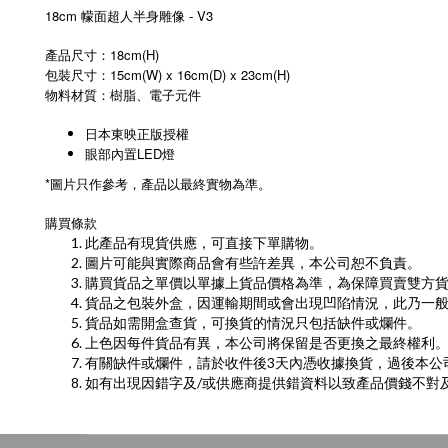
18cm 幪面超人半身雕像 - V3
產品尺寸：18cm(H)
包裝尺寸：15cm(W) x 16cm(D) x 23cm(H)
物料材質：樹脂、電子元件
日本東映正版授權
眼部內置LED燈
*圖片只作參考，產品以最終實物為準。
購買條款
此產品有現貨供應，可直接下單購物。
圖片可能與實際商品會有些許差異，本公司恕不負責。
購買貨品之單價以單據上貨品價格為準，為保障買賣雙方
貨品之包裝外盒，因運輸期間或會出現凹陷情況，此乃一
貨品如需開盒查貨，可換貨的情況只包括缺件或爛件。
上色因每件貨品有異，本公司將保留是否更換之最終權利
有關缺件或爛件，請於收件後3天內憑收據換貨，過後本公
/
如有出現因錯字及
或供應商提供錯資料以致產品價錢不對