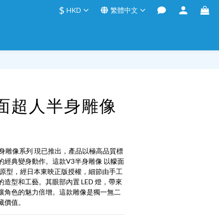
$
HKD
繁體中文
立即購買
 幪面超人半身雕像
人半身雕像系列 現已推出，產品以極高品質標
的經典變身動作。這款V3半身雕像 以幪面
為原型，經日本東映正版授權，細節由手工
造型和工藝。其眼部內置 LED 燈，帶來
讓角色的魅力倍增。這款雕像是獨一無二
藏價值。