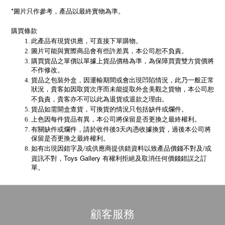
*圖片只作參考，產品以最終實物為準。
購買條款
此產品有現貨供應，可直接下單購物。
圖片可能與實際商品會有些許差異，本公司恕不負責。
購買貨品之單價以單據上貨品價格為準，為保障買賣雙方貨價將
不作修改。
貨品之包裝外盒，因運輸期間或會出現凹陷情況，此乃一般正常
狀況，貴客如因取貨次序而未能提取外盒美觀之貨物，本公司恕
不負責，貴客亦不可以此為退貨或退款之理由。
貨品如需開盒查貨，可換貨的情況只包括缺件或爛件。
上色因每件貨品有異，本公司將保留是否更換之最終權利。
3
有關缺件或爛件，請於收件後
天內憑收據換貨，過後本公司將
保留是否更換之最終權利。
/
/
如有出現因錯字及
或供應商提供錯資料以致產品價錢不對及
或
Toys Gallery
資訊不對，
有權利拒絕及取消任何價錢錯誤之訂
單。
顧客服務