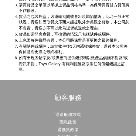
購買貨品之單價以單據上貨品價格為準，為保障買賣雙方貨價將
不作修改。
貨品之包裝外盒，因運輸期間或會出現凹陷情況，此乃一般正常
狀況，貴客如因取貨次序而未能提取外盒美觀之貨物，本公司恕
不負責，貴客亦不可以此為退貨或退款之理由。
貨品如需開盒查貨，可換貨的情況只包括缺件或爛件。
上色因每件貨品有異，本公司將保留是否更換之最終權利。
3
有關缺件或爛件，請於收件後
天內憑收據換貨，過後本公司將
保留是否更換之最終權利。
/
/
如有出現因錯字及
或供應商提供錯資料以致產品價錢不對及
或
Toys Gallery
資訊不對，
有權利拒絕及取消任何價錢錯誤之訂
單。
顧客服務
運送服務方式
隱私政策
退換貨政策