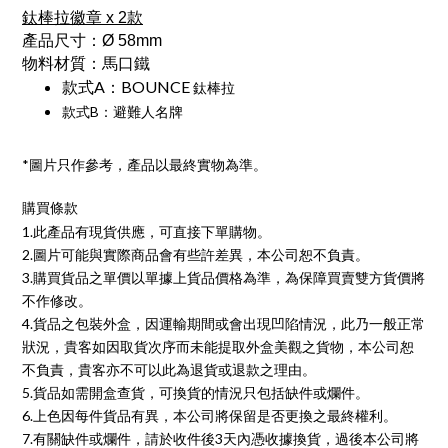
鈦棒拉徽章 x 2款
產品尺寸：Ø 58mm
物料材質：馬口鐵
款式A：BOUNCE
鈦棒拉
款式B：避難人名牌
*圖片只作參考，產品以最終實物為準。
購買條款
1.此產品有現貨供應，可直接下單購物。
2.圖片可能與實際商品會有些許差異，本公司恕不負責。
3.購買貨品之單價以單據上貨品價格為準，為保障買賣雙方貨價將
不作修改。
4.貨品之包裝外盒，因運輸期間或會出現凹陷情況，此乃一般正常
狀況，貴客如因取貨次序而未能提取外盒美觀之貨物，本公司恕
不負責，貴客亦不可以此為退貨或退款之理由。
5.貨品如需開盒查貨，可換貨的情況只包括缺件或爛件。
6.上色因每件貨品有異，本公司將保留是否更換之最終權利。
7.有關缺件或爛件，請於收件後3天內憑收據換貨，過後本公司將