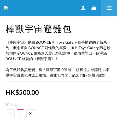
棒獸宇宙避難包
《棒獸宇宙》是由 BOUNCE 和 Toys Gallery 攜手構建的全新系
列。概念來自 BOUNCE 對怪獸的喜愛，加上 Toys Gallery 巧思妙
想地將 BOUNCE 風格注入歷代怪獸當中，從而重塑出一個滿滿
BOUNCE 格調的《棒獸宇宙》！
為了做好防災應變，當「棒獸宇宙 001號 — 鈦棒拉」登陸時，棒
獸宇宙避難包將派上用場。避難包內含：紀念T恤 / 水樽 /徽章。
HK$500.00
尺寸
: L
M
L
XL