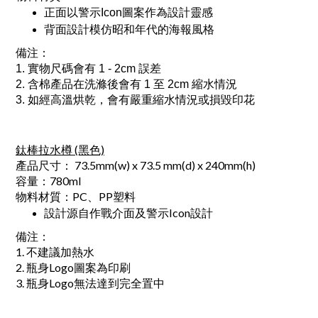
正面以警示Icon圖案作為設計靈感
背面設計模仿昭和年代的海報風格
備注：
1. 實物尺碼會有 1 - 2cm 誤差
​2. 含棉產品在洗滌後會有 1 至 2cm 縮水情況
3. 如經高溫烘乾，會有嚴重縮水情況或損毀印花
鈦棒拉水樽 (黑色)
產品尺寸： 73.5mm(w) x 73.5 mm(d) x 240mm(h)
容量：780ml
物料材質：PC、PP塑料
設計源自作戰介面及警示Icon設計
備注：
1. 不建議加熱水
2. 瓶身Logo圖案為印刷
3. 瓶身Logo無法達到完全置中