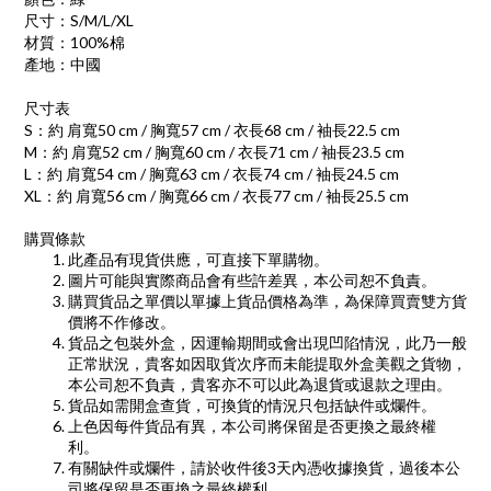
尺寸：S/M/L/XL
材質：100%棉
產地：中國
尺寸表
S：約 肩寬50 cm / 胸寬57 cm / 衣長68 cm / 袖長22.5 cm
M：約 肩寬52 cm / 胸寬60 cm / 衣長71 cm / 袖長23.5 cm
L：約 肩寬54 cm / 胸寬63 cm / 衣長74 cm / 袖長24.5 cm
XL：約 肩寬56 cm / 胸寬66 cm / 衣長77 cm / 袖長25.5 cm
購買條款
此產品有現貨供應，可直接下單購物。
圖片可能與實際商品會有些許差異，本公司恕不負責。
購買貨品之單價以單據上貨品價格為準，為保障買賣雙方貨
價將不作修改。
貨品之包裝外盒，因運輸期間或會出現凹陷情況，此乃一般
正常狀況，貴客如因取貨次序而未能提取外盒美觀之貨物，
本公司恕不負責，貴客亦不可以此為退貨或退款之理由。
貨品如需開盒查貨，可換貨的情況只包括缺件或爛件。
上色因每件貨品有異，本公司將保留是否更換之最終權
利。
有關缺件或爛件，請於收件後
3
天內憑收據換貨，過後本公
司將保留是否更換之最終權利。