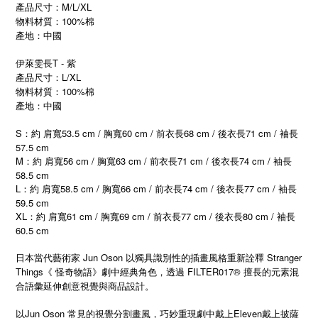
產品尺寸：M/L/XL
物料材質：100%棉
產地：中國
伊萊雯長T - 紫
產品尺寸：L/XL
物料材質：100%棉
產地：中國
S：約 肩寬53.5 cm / 胸寬60 cm / 前衣長68 cm / 後衣長71 cm / 袖長
57.5 cm
M：約 肩寬56 cm / 胸寬63 cm / 前衣長71 cm / 後衣長74 cm / 袖長
58.5 cm
L：約 肩寬58.5 cm / 胸寬66 cm / 前衣長74 cm / 後衣長77 cm / 袖長
59.5 cm
XL
61 cm /
69 cm /
77 cm /
80 cm /
：約
肩寬
胸寬
前衣長
後衣長
袖長
60.5 cm
日本當代藝術家 Jun Oson 以獨具識別性的插畫風格重新詮釋 Stranger
Things《 怪奇物語》劇中經典角色，透過 FILTER017® 擅長的元素混
合語彙延伸創意視覺與商品設計。
以Jun Oson 常見的視覺分割畫風，巧妙重現劇中戴上Eleven戴上披薩