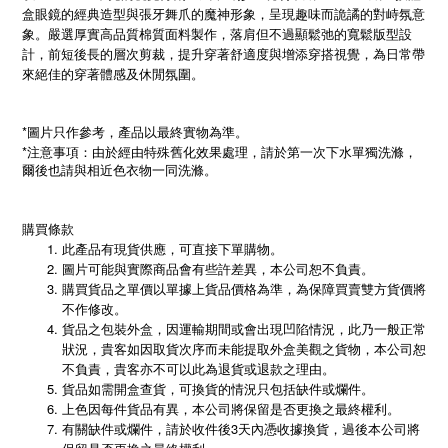
盒眼鏡的經典造型與張牙舞爪的魔神形象，呈現趣味而詭譎的對峙氛意
象。嚴選厚實高品質棉質面料製作，落肩但不過顯鬆弛的寬鬆版型設
計，前短後長的層次剪裁，提升穿著舒適度與增添穿搭視覺，為日常帶
來絕佳的穿著體感及休閒氛圍。
*圖片只作參考，產品以最終實物為準。
*
注意事項：由於經由特殊舊化效果處理，請於第一次下水單獨洗滌，
爾後也請與相近色衣物一同洗滌。
購買條款
此產品有現貨供應，可直接下單購物。
圖片可能與實際商品會有些許差異，本公司恕不負責。
購買貨品之單價以單據上貨品價格為準，為保障買賣雙方貨價將
不作修改。
貨品之包裝外盒，因運輸期間或會出現凹陷情況，此乃一般正常
狀況，貴客如因取貨次序而未能提取外盒美觀之貨物，本公司恕
不負責，貴客亦不可以此為退貨或退款之理由。
貨品如需開盒查貨，可換貨的情況只包括缺件或爛件。
上色因每件貨品有異，本公司將保留是否更換之最終權利。
有關缺件或爛件，請於收件後3天內憑收據換貨，過後本公司將