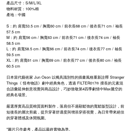
產品尺寸：S/M/L/XL
物料材質：100%棉
產地：中國
S：約 肩寬53.5 cm / 胸寬60 cm / 前衣長68 cm / 後衣長71 cm / 袖長
57.5 cm
M：約 肩寬56 cm / 胸寬63 cm / 前衣長71 cm / 後衣長74 cm / 袖長
58.5 cm
L：約 肩寬58.5 cm / 胸寬66 cm / 前衣長74 cm / 後衣長77 cm / 袖長
59.5 cm
XL
61 cm /
69 cm /
77 cm /
80 cm /
：約
肩寬
胸寬
前衣長
後衣長
袖長
60.5 cm
日本當代藝術家 Jun Oson 以獨具識別性的插畫風格重新詮釋 Stranger
Things《 怪奇物語》劇中經典角色，透過 FILTER017® 擅長的元素混
合語彙延伸創意視覺與商品設計，巧妙致敬第4四季劇情中Max騰空的
經典名場景。
嚴選厚實高品質棉質面料製作，落肩但不過顯鬆弛的寬鬆版型設計，前
短後長的層次剪裁，提升穿著舒適度與增添穿搭視覺，為日常帶來絕佳
的穿著體感及休閒氛圍。
*圖片只作參考，產品以最終實物為準。