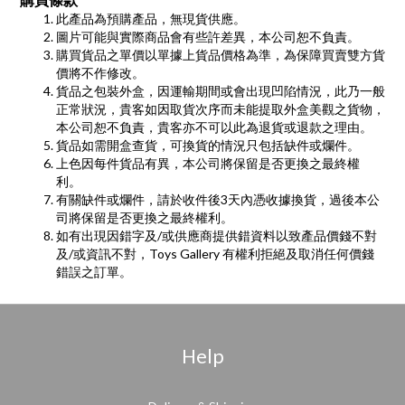
此產品為預購產品，無現貨供應。
圖片可能與實際商品會有些許差異，本公司恕不負責。
購買貨品之單價以單據上貨品價格為準，為保障買賣雙方貨
價將不作修改。
貨品之包裝外盒，因運輸期間或會出現凹陷情況，此乃一般
正常狀況，貴客如因取貨次序而未能提取外盒美觀之貨物，
本公司恕不負責，貴客亦不可以此為退貨或退款之理由。
貨品如需開盒查貨，可換貨的情況只包括缺件或爛件。
上色因每件貨品有異，本公司將保留是否更換之最終權
利。
有關缺件或爛件，請於收件後3天內憑收據換貨，過後本公
司將保留是否更換之最終權利。
如有出現因錯字及/或供應商提供錯資料以致產品價錢不對
及/或資訊不對，Toys Gallery 有權利拒絕及取消任何價錢
錯誤之訂單。
Help